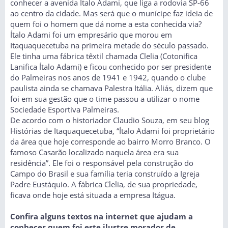
conhecer a avenida Ítalo Adami, que liga a rodovia SP-66
ao centro da cidade. Mas será que o munícipe faz ideia de
quem foi o homem que dá nome a esta conhecida via?
Ítalo Adami foi um empresário que morou em
Itaquaquecetuba na primeira metade do século passado.
Ele tinha uma fábrica têxtil chamada Clelia (Cotonifica
Lanifica Ítalo Adami) e ficou conhecido por ser presidente
do Palmeiras nos anos de 1941 e 1942, quando o clube
paulista ainda se chamava Palestra Itália. Aliás, dizem que
foi em sua gestão que o time passou a utilizar o nome
Sociedade Esportiva Palmeiras.
De acordo com o historiador Claudio Souza, em seu blog
Histórias de Itaquaquecetuba, “Ítalo Adami foi proprietário
da área que hoje corresponde ao bairro Morro Branco. O
famoso Casarão localizado naquela área era sua
residência”. Ele foi o responsável pela construção do
Campo do Brasil e sua família teria construído a Igreja
Padre Eustáquio. A fábrica Clelia, de sua propriedade,
ficava onde hoje está situada a empresa Itágua.
Confira alguns textos na internet que ajudam a
conhecer quem foi este ilustre morador de