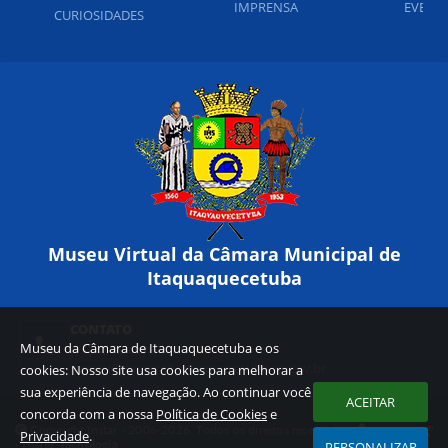
IMPRENSA
EVENT
CURIOSIDADES
Museu Virtual da Câmara Municipal de
Itaquaquecetuba
CONTATO
Museu da Câmara de Itaquaquecetuba e os
(11) 4646-4970
museu@camaraitaquaquecetuba.sp.gov.br
cookies: Nosso site usa cookies para melhorar a
sua experiência de navegação. Ao continuar você
ACEITAR
concorda com a nossa
Política de Cookies
e
Copyright Instar - 2006-2026. Todos os direitos reservados
Privacidade
.
-
Instar Tecnologia
PERSONALIZAR