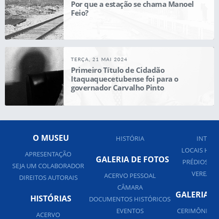
Por que a estação se chama Manoel
Feio?
TERÇA, 21 MAI 2024
Primeiro Título de Cidadão
Itaquaquecetubense foi para o
governador Carvalho Pinto
O MUSEU
HISTÓRIA
INTERN
LOCAIS HIS
APRESENTAÇÃO
GALERIA DE FOTOS
PRÉDIOS PÚ
SEJA UM COLABORADOR
VEREADO
ACERVO PESSOAL
DIREITOS AUTORAIS
CÂMARA
GALERIA D
HISTÓRIAS
DOCUMENTOS HISTÓRICOS
EVENTOS
CERIMÔNIAS 
ACERVO