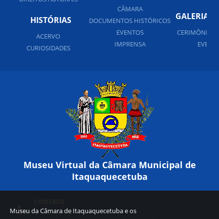
CÂMARA
GALERIA D
HISTÓRIAS
DOCUMENTOS HISTÓRICOS
EVENTOS
CERIMÔNIAS 
ACERVO
IMPRENSA
EVENT
CURIOSIDADES
Museu Virtual da Câmara Municipal de
Itaquaquecetuba
CONTATO
Museu da Câmara de Itaquaquecetuba e os
(11) 4646-4970