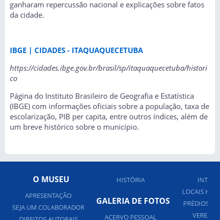
ganharam repercussão nacional e explicações sobre fatos
da cidade.
IBGE | CI
DADES - ITAQUAQUECETUBA
https://cidades.ibge.gov.br/brasil/sp/itaquaquecetuba/histori
co
Página do Instituto Brasileiro de Geografia e Estatística
(IBGE) com informações oficiais sobre a população, taxa de
escolarização, PIB per capita, entre outros índices, além de
um breve histórico sobre o município.
O MUSEU
HISTÓRIA
INTERN
LOCAIS HIS
APRESENTAÇÃO
GALERIA DE FOTOS
PRÉDIOS PÚ
SEJA UM COLABORADOR
VEREADO
ACERVO PESSOAL
DIREITOS AUTORAIS