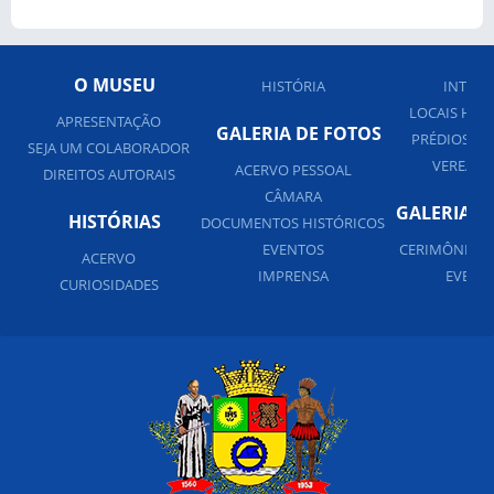
O MUSEU
HISTÓRIA
INTERN
LOCAIS HIS
APRESENTAÇÃO
GALERIA DE FOTOS
PRÉDIOS PÚ
SEJA UM COLABORADOR
VEREADO
ACERVO PESSOAL
DIREITOS AUTORAIS
CÂMARA
GALERIA D
HISTÓRIAS
DOCUMENTOS HISTÓRICOS
EVENTOS
CERIMÔNIAS 
ACERVO
IMPRENSA
EVENT
CURIOSIDADES